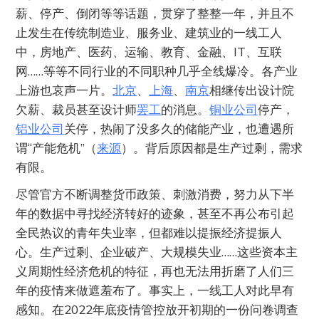
薪、停产、倒闭等等话题，贯穿了整整一年，并且不
止发生在传统制造业、服务业、建筑业的一线工人
中，房地产、医药、运输、教育、金融、IT、互联
网……等等不同行业的不同职种几乎全线爆冷。各产业
上游也哀声一片。
北京
、
上海
、
南京
相继传出设计院
欠薪、裁员甚至设计师
罢工
的消息。
铜业公司
停产，
铝业公司
关停，热闹了没多久的储能产业，也遭遇所
谓“产能危机”（
来源
）。背后原因都是生产过剩，需求
有限。
尽管官方不断调整货币政策、刺激消费，努力从下半
年的数据中寻找经济转好的迹象，甚至不再公布引起
全民热议的青年失业率，但都难以提振经济提振人
心。生产过剩、企业破产、大规模失业……这些资本主
义周期性经济危机的特征，再也无法用折磨了人们三
年的疫情来做遮羞布了。事实上，一线工人对此早有
感知。在2022年底疫情管控放开初期的一份问卷调查