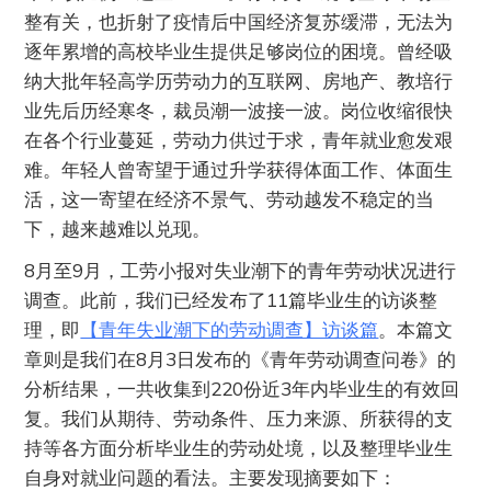
整有关，也折射了疫情后中国经济复苏缓滞，无法为
逐年累增的高校毕业生提供足够岗位的困境。曾经吸
纳大批年轻高学历劳动力的互联网、房地产、教培行
业先后历经寒冬，裁员潮一波接一波。岗位收缩很快
在各个行业蔓延，劳动力供过于求，青年就业愈发艰
难。年轻人曾寄望于通过升学获得体面工作、体面生
活，这一寄望在经济不景气、劳动越发不稳定的当
下，越来越难以兑现。
8月至9月，工劳小报对失业潮下的青年劳动状况进行
调查。此前，我们已经发布了11篇毕业生的访谈整
理，即
【青年失业潮下的劳动调查】访谈篇
。本篇文
章则是我们在8月3日发布的《青年劳动调查问卷》的
分析结果，一共收集到220份近3年内毕业生的有效回
复。我们从期待、劳动条件、压力来源、所获得的支
持等各方面分析毕业生的劳动处境，以及整理毕业生
自身对就业问题的看法。主要发现摘要如下：