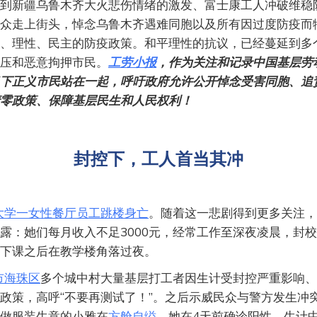
到新疆乌鲁木齐大火悲伤情绪的激发、富士康工人冲破维稳
众走上街头，悼念乌鲁木齐遇难同胞以及所有因过度防疫而
、理性、民主的防疫政策。和平理性的抗议，已经蔓延到多
压和恶意拘押市民。
工劳小报
，作为关注和记录中国基层劳
下正义市民站在一起，呼吁政府允许公开悼念受害同胞、追
零政策、保障基层民生和人民权利！
封控下，工人首当其冲
大学一女性餐厅员工跳楼身亡
。随着这一悲剧得到更多关注，
露：她们每月收入不足3000元，经常工作至深夜凌晨，封
下课之后在教学楼角落过夜。
市海珠区
多个城中村大量基层打工者因生计受封控严重影响、
政策，高呼“不要再测试了！”。之后示威民众与警方发生冲突
做服装生意的小雅在
方舱自缢
。她在4天前确诊阳性，生计