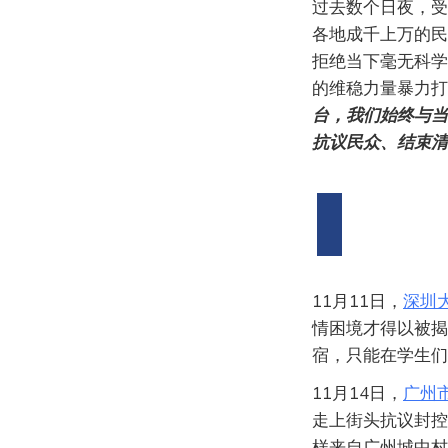
过去数个日夜，受
各地成千上万的民
拒绝当下毫无科学
的维稳力量暴力打
台，我们始终与当
抗议民众、结束清
11月11日，
深圳
情困境才得以被揭
宿，只能在学生们
11月14日，
广州
走上街头抗议封控
样来自广州城中村