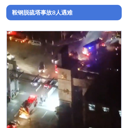
鞍钢脱硫塔事故8人遇难