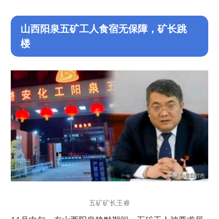
山西阳泉五矿工人食宿无保障，矿长跳
楼
五矿矿长王睿