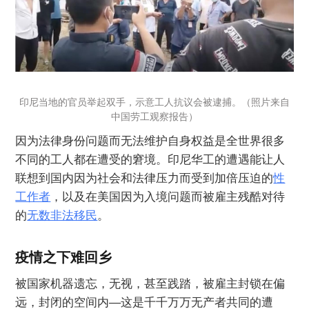
印尼当地的官员举起双手，示意工人抗议会被逮捕。（照片来自
中国劳工观察报告）
因为法律身份问题而无法维护自身权益是全世界很多
不同的工人都在遭受的窘境。印尼华工的遭遇能让人
联想到国内因为社会和法律压力而受到加倍压迫的
性
工作者
，以及在美国因为入境问题而被雇主残酷对待
的
无数非法移民
。
疫情之下难回乡
被国家机器遗忘，无视，甚至践踏，被雇主封锁在偏
远，封闭的空间内—这是千千万万无产者共同的遭