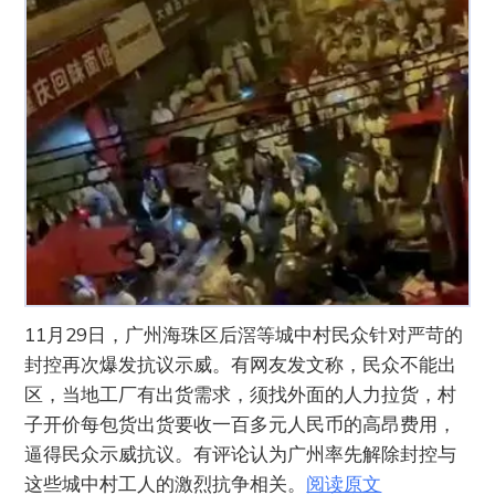
11月29日，广州海珠区后滘等城中村民众针对严苛的
封控再次爆发抗议示威。有网友发文称，民众不能出
区，当地工厂有出货需求，须找外面的人力拉货，村
子开价每包货出货要收一百多元人民币的高昂费用，
逼得民众示威抗议。有评论认为广州率先解除封控与
这些城中村工人的激烈抗争相关。
阅读原文