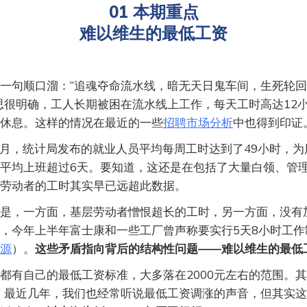
01 本期重点
难以维生的最低工资
一句顺口溜：“追魂夺命流水线，暗无天日鬼车间，生死轮
思很明确，工人长期被困在流水线上工作，每天工时高达12
休息。这样的情况在最近的一些
招聘市场分析
中也得到印证
）1月，统计局发布的就业人员平均每周工时达到了49小时，
平均上班超过6天。要知道，这还是在包括了大量白领、管
劳动者的工时其实早已远超此数据。
是，一方面，基层劳动者憎恨超长的工时，另一方面，没有
，今年上半年富士康和一些工厂曾声称要实行5天8小时工作
源
）。
这些矛盾指向背后的结构性问题——难以维生的最低
都有自己的最低工资标准，大多落在2000元左右的范围。
元。最近几年，我们也经常听说最低工资调涨的声音，但其实