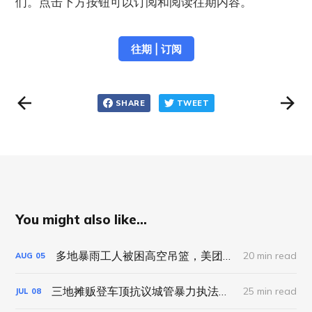
们。点击下方按钮可以订阅和阅读往期内容。
往期 | 订阅
SHARE
TWEET
You might also like...
多地暴雨工人被困高空吊篮，美团试点“等灯停表”｜工劳小报 #89 新闻刊
20 min read
AUG
05
三地摊贩登车顶抗议城管暴力执法，聊城幼师被逼签“自愿离职”｜工劳小报 #87 新闻刊
25 min read
JUL
08