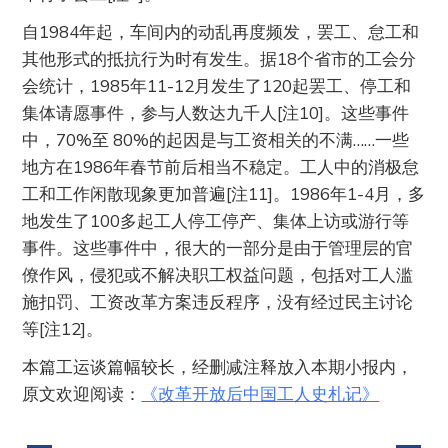
自1984年起，车间内的动乱再度频发，罢工、怠工和
其他形式的抵抗行为时有发生。据18个省市的工会分
会统计，1985年11-12月发生了120起罢工、停工和
集体请愿事件，参与人数达九千人[注10]。这些事件
中，70%至 80%的起因是与工资相关的不满……一些
地方在1986年春节前后相当不稳定。工人中的消极怠
工和工作闲散现象更加普遍[注11]。1986年1-4月，多
地发生了100多起工人停工停产、集体上访或游行等
事件。这些事件中，很大的一部分是由于管理层的官
僚作风，侵犯或不解决职工权益问题，包括对工人滥
施扣罚、工资改革方案违反程序，没有经过民主讨论
等[注12]。
本篇工运谈篇幅较长，经删减注释放入本期小报内，
原文欢迎阅读：
《改革开放后中国工人史札记》