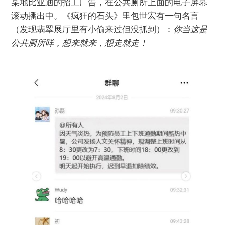
某地比亚迪的招工广告，在公共厕所上面的电子屏幕
滚动播出中。《疯狂的石头》里包世宏有一句名言
（发现翡翠展厅里有小偷来过但没抓到）：
你当这是
公共厕所咩，想来就来，想走就走！