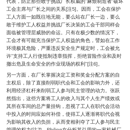
代表，防止那些敢于挑战厂长权威的“麻烦制造者”破坏
工会主席与厂长之间的关系[注5]。因而，工会在保护
工人方面一如既往地无能，要么站在厂长一边，要么
敢于维护工人权益并挑战厂长决策的工会干部同样会
面临被管理层威胁的命运。只有在极少数的情况下，
工会才有可能充当保护工人权益的角色，譬如在工作
环境极其危险，严重违反安全生产规定时，工会被允
许“支持工人行使抵制违章指挥，拒绝冒险作业和及时
撤出危及生命安全的作业现场的权利”[注6]。
另一方面，在厂长掌握决定工资和奖金分配方案的自
主权后，除了直接削弱职代会和工会的影响力外，还
利用经济杠杆来削弱工人参与民主管理的动力。张跃
然指出，这些方案将工人的收入与其个人生产绩效或
其所在车间的总产量挂钩，忽视了工人在职代会活动
中投入的时间应如何补偿，使得工人逐渐将职代会视
为影响其收入的负担，从而变相剥夺了工人参与民主
管理的权力[注7]。Philion在分析其引用的一家机械厂