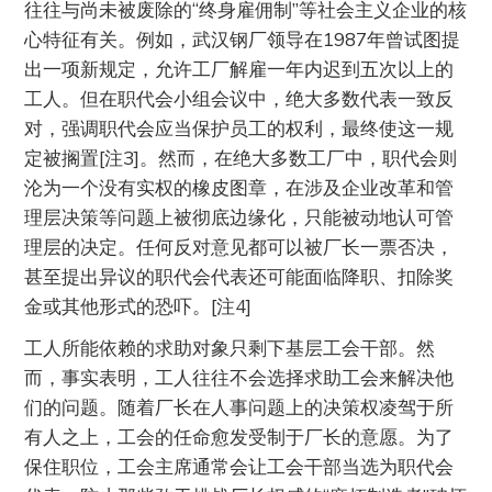
往往与尚未被废除的“终身雇佣制”等社会主义企业的核
心特征有关。例如，武汉钢厂领导在1987年曾试图提
出一项新规定，允许工厂解雇一年内迟到五次以上的
工人。但在职代会小组会议中，绝大多数代表一致反
对，强调职代会应当保护员工的权利，最终使这一规
定被搁置[注3]。然而，在绝大多数工厂中，职代会则
沦为一个没有实权的橡皮图章，在涉及企业改革和管
理层决策等问题上被彻底边缘化，只能被动地认可管
理层的决定。任何反对意见都可以被厂长一票否决，
甚至提出异议的职代会代表还可能面临降职、扣除奖
金或其他形式的恐吓。[注4]
工人所能依赖的求助对象只剩下基层工会干部。然
而，事实表明，工人往往不会选择求助工会来解决他
们的问题。随着厂长在人事问题上的决策权凌驾于所
有人之上，工会的任命愈发受制于厂长的意愿。为了
保住职位，工会主席通常会让工会干部当选为职代会