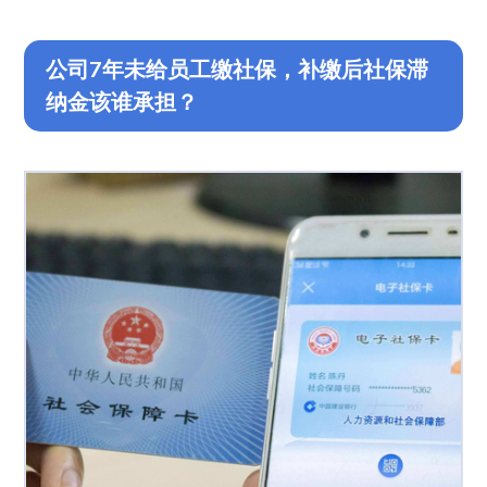
公司7年未给员工缴社保，补缴后社保滞
纳金该谁承担？