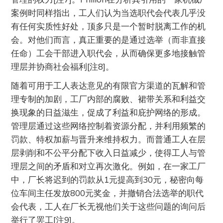
案例时同样指出，工人们认为当选职代会代表几乎没
有任何实质性好处，顶多只是一个暂时脱离工作的机
会。对他们而言，真正重要的是通过选举（而非直接
任命）工会干部进入职代会，从而确保更多地接触管
理层并协商社会福利[注8]。
随着可用于工人表达意见的有限官方渠道的瓦解和管
理专制的加剧，工厂内部的腐败、裙带关系和利益交
换现象的日益滋生，促成了利益和庇护网络的形成。
管理层通过这些网络控制着资源分配，并利用频繁的
罚款、特权加薪与晋升来维持权力。而普通工人在层
层剥削和不公平分配下收入日益减少，使得工人与管
理层之间的矛盾和对立再次激化。例如，在一家工厂
中，厂长将迟到的罚款从1元提高到30元，秘密向每
位车间主任发放800元奖金，并撤销合法选举的职代
会代表，工人在厂长无视他们关于这些问题的询问后
举行了罢工[注9]。