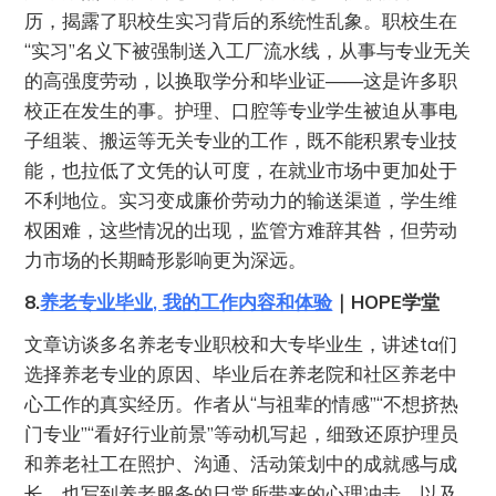
历，揭露了职校生实习背后的系统性乱象。职校生在
“实习”名义下被强制送入工厂流水线，从事与专业无关
的高强度劳动，以换取学分和毕业证——这是许多职
校正在发生的事。护理、口腔等专业学生被迫从事电
子组装、搬运等无关专业的工作，既不能积累专业技
能，也拉低了文凭的认可度，在就业市场中更加处于
不利地位。实习变成廉价劳动力的输送渠道，学生维
权困难，这些情况的出现，监管方难辞其咎，但劳动
力市场的长期畸形影响更为深远。
8.
养老专业毕业, 我的工作内容和体验
｜HOPE学堂
文章访谈多名养老专业职校和大专毕业生，讲述ta们
选择养老专业的原因、毕业后在养老院和社区养老中
心工作的真实经历。作者从“与祖辈的情感”“不想挤热
门专业”“看好行业前景”等动机写起，细致还原护理员
和养老社工在照护、沟通、活动策划中的成就感与成
长，也写到养老服务的日常所带来的心理冲击，以及