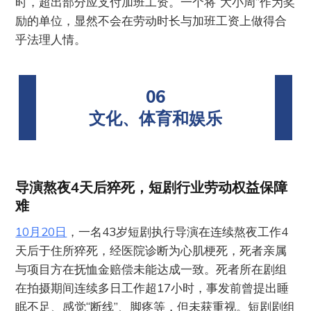
时，超出部分应支付加班工资。一个将“大小周”作为奖
励的单位，显然不会在劳动时长与加班工资上做得合
乎法理人情。
06
文化、体育和娱乐
导演熬夜4天后猝死，短剧行业劳动权益保障
难
10月20日
，一名43岁短剧执行导演在连续熬夜工作4
天后于住所猝死，经医院诊断为心肌梗死，死者亲属
与项目方在抚恤金赔偿未能达成一致。死者所在剧组
在拍摄期间连续多日工作超17小时，事发前曾提出睡
眠不足、感觉“断线”、脚疼等，但未获重视。短剧剧组