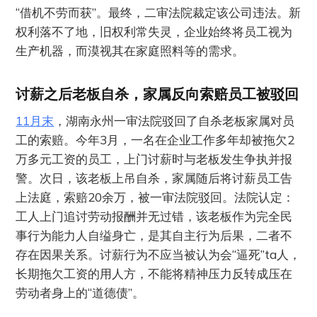
“借机不劳而获”。最终，二审法院裁定该公司违法。新
权利落不了地，旧权利常失灵，企业始终将员工视为
生产机器，而漠视其在家庭照料等的需求。
讨薪之后老板自杀，家属反向索赔员工被驳回
11月末
，湖南永州一审法院驳回了自杀老板家属对员
工的索赔。今年3月，一名在企业工作多年却被拖欠2
万多元工资的员工，上门讨薪时与老板发生争执并报
警。次日，该老板上吊自杀，家属随后将讨薪员工告
上法庭，索赔20余万，被一审法院驳回。法院认定：
工人上门追讨劳动报酬并无过错，该老板作为完全民
事行为能力人自缢身亡，是其自主行为后果，二者不
存在因果关系。讨薪行为不应当被认为会“逼死”ta人，
长期拖欠工资的用人方，不能将精神压力反转成压在
劳动者身上的“道德债”。