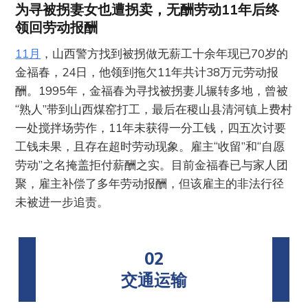
为寻被拐妻女也遭拐卖，无酬劳动11年后终
领回劳动报酬
11月
，山西警方找到被拐做无薪工十余年现已70岁的
金福春，24日，他领到拖欠11年共计38万元劳动报
酬。1995年，金福春为寻找被拐妻儿辗转多地，曾被
“熟人”带到山西煤窑打工，最后在稷山县清河镇上费村
一处搅拌场劳作，11年未获得一分工钱，四五次讨要
工钱未果，且存在超时劳动现象。雇主“收留”和“自愿
劳动”之名掩盖拒付薪酬之实。目前金福春已与家人团
聚，雇主补偿了多年劳动报酬，但该雇主的非法行径
未被进一步追责。
02
交通运输