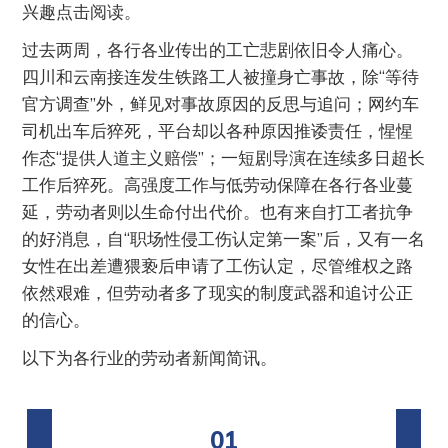
兴趣点击阅读。
过去两周，各行各业传出的工亡悲剧依旧令人痛心。
四川和云南接连发生铁路工人被撞身亡事故，除“等待
官方调查”外，鲜见对事故原因的反思与追问；网约车
司机出车后猝死，平台却以各种原因推诿责任，惺惺
作态“提供人道主义赔偿”；一短剧导演在连续多日超长
工作后猝死。高强度工作与低劳动保障在各行各业蔓
延，劳动者则以生命付出代价。也有来自打工者抗争
的好消息，自“职场性侵工伤认定第一案”后，又有一名
女性在出差遭猥亵后申请了工伤认定，尽管维权之路
依然艰难，但劳动者多了现实的制度武器和追讨公正
的信心。
以下为各行业的劳动者新闻简讯。
01