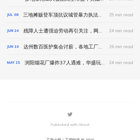
三地摊贩登车顶抗议城管暴力执法，聊城幼师被逼签“自愿离职”｜工劳小报 #87 新闻刊
25 min read
JUL
08
残障人士遭强迫劳动再引关注，网约车司机疲劳驾驶平台被定责｜工劳小报 #86 新闻刊
24 min read
JUN
24
达州数百医护集会讨薪，各地工厂集体维权事件频发｜工劳小报 #85 新闻刊
26 min read
JUN
10
浏阳烟花厂爆炸37人遇难，华盛玩具关厂5000工人集会｜工劳小报 #83 新闻刊
24 min read
MAY
15
Published with Ghost
工劳小报｜工劳快讯 © 2026