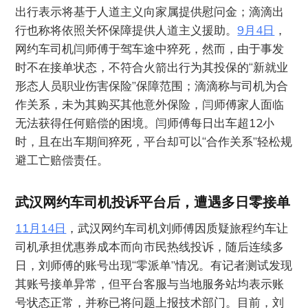
出行表示将基于人道主义向家属提供慰问金；滴滴出
行也称将依照关怀保障提供人道主义援助。
9月4日
，
网约车司机闫师傅于驾车途中猝死，然而，由于事发
时不在接单状态，不符合火箭出行为其投保的“新就业
形态人员职业伤害保险”保障范围；滴滴称与司机为合
作关系，未为其购买其他意外保险，闫师傅家人面临
无法获得任何赔偿的困境。闫师傅每日出车超12小
时，且在出车期间猝死，平台却可以“合作关系”轻松规
避工亡赔偿责任。
武汉网约车司机投诉平台后
，
遭遇多日零接单
11月14日
，武汉网约车司机刘师傅因质疑旅程约车让
司机承担优惠券成本而向市民热线投诉，随后连续多
日，刘师傅的账号出现“零派单”情况。有记者测试发现
其账号接单异常，但平台客服与当地服务站均表示账
号状态正常，并称已将问题上报技术部门。目前，刘