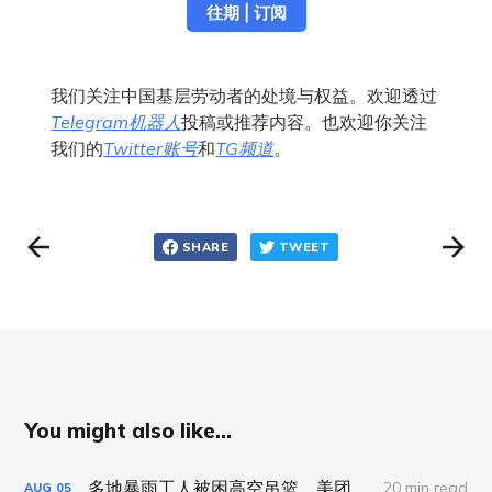
往期 | 订阅
我们关注中国基层劳动者的处境与权益。欢迎透过
Telegram机器人
投稿或推荐内容。也欢迎你关注
我们的
Twitter账号
和
TG频道
。
SHARE
TWEET
You might also like...
多地暴雨工人被困高空吊篮，美团试点“等灯停表”｜工劳小报 #89 新闻刊
20 min read
AUG
05