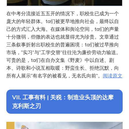
在中考分流接近五五开的情况下，职校生已成为一个
庞大的年轻群体。ta们被更早地推向社会，最终以自
己的方式汇入大海。在媒体和舆论空间，ta们的声量
十分微弱，些微的表达也就显得尤为珍贵。文章通过
三条叙事折射出职校生的普遍困境：ta们被过早推向
市场，“实习”与“工学交替”往往沦为廉价劳动力输送。
可贵的是，ta们在自办文集《野麦》中以自述、剧
本、诗歌和小说互相取暖：野蛮生长、拒绝沉默，向
所有人展示“有名字的被看见，无名氏向前”。
阅读原文
VII. 工事有料 | 关税：制造业头顶的达摩
克利斯之刃