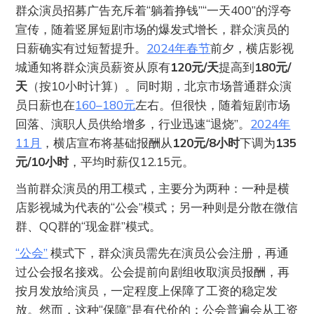
群众演员招募广告充斥着“躺着挣钱”“一天400”的浮夸
宣传，随着竖屏短剧市场的爆发式增长，群众演员的
日薪确实有过短暂提升。
2024年春节
前夕，横店影视
城通知将群众演员薪资从原有
120元/天
提高到
180元/
天
（按10小时计算）。同时期，北京市场普通群众演
员日薪也在
160–180元
左右。但很快，随着短剧市场
回落、演职人员供给增多，行业迅速“退烧”。
2024年
11月
，横店宣布将基础报酬从
120元/8小时
下调为
135
元/10小时
，平均时薪仅12.15元。
当前群众演员的用工模式，主要分为两种：一种是横
店影视城为代表的“公会”模式；另一种则是分散在微信
群、QQ群的“现金群”模式。
“公会”
模式下，群众演员需先在演员公会注册，再通
过公会报名接戏。公会提前向剧组收取演员报酬，再
按月发放给演员，一定程度上保障了工资的稳定发
放。然而，这种“保障”是有代价的：公会普遍会从工资