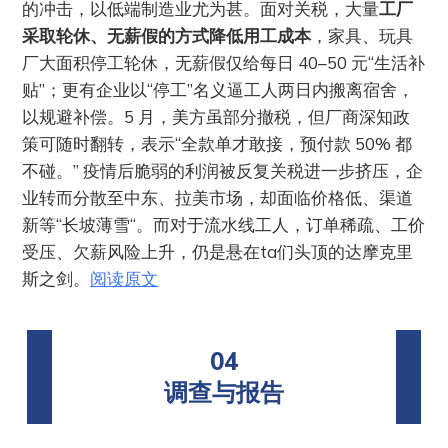
的冲击，以低端制造业尤为甚。面对关税，大量
工厂
采取轮休、无薪假的方式降低用工成本
，家具、玩具
厂大面积停工轮休，无薪假仅给每日 40–50 元“生活补
贴”；更有企业以“停工”名义逼工人两日内搬离宿舍，
以规避补偿。5 月，美方虽部分撤税，但厂商深知政
策可随时翻转，表示“全款单才敢接，预付款 50% 都
不碰。” 疫情后脆弱的利润被反复关税进一步挤压，企
业转而分散至中东、拉美市场，却面临价格低、渠道
新等“长坡薄雪“。而对于流水线工人，订单稀疏、工价
受压、欠薪风险上升，仍是悬在ta们头顶的达摩克里
斯之剑。
阅读原文
04
调查与报告