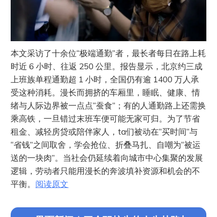
本文采访了十余位“极端通勤”者，最长者每日在路上耗
时近 6 小时、往返 250 公里。报告显示，北京约三成
上班族单程通勤超 1 小时，全国仍有逾 1400 万人承
受这种消耗。漫长而拥挤的车厢里，睡眠、健康、情
绪与人际边界被一点点“蚕食”；有的人通勤路上还需换
乘高铁，一旦错过末班车便可能无家可归。为了节省
租金、减轻房贷或陪伴家人，ta们被动在“买时间”与
“省钱”之间取舍，学会抢位、折叠马扎、自嘲为“被运
送的一块肉”。当社会仍延续着向城市中心集聚的发展
逻辑，劳动者只能用漫长的奔波填补资源和机会的不
平衡。
阅读原文