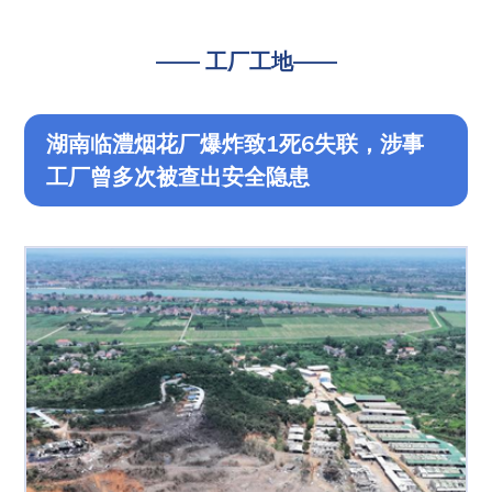
—— 工厂工地——
湖南临澧烟花厂爆炸致1死6失联，涉事
工厂曾多次被查出安全隐患