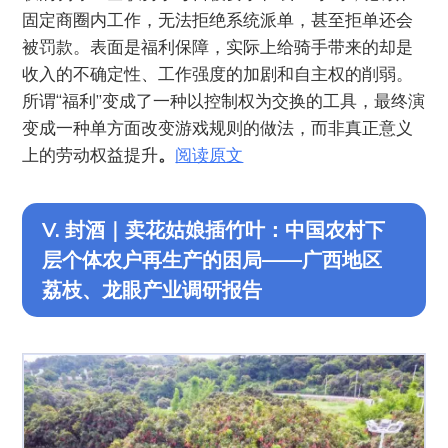
固定商圈内工作，无法拒绝系统派单，甚至拒单还会
被罚款。表面是福利保障，实际上给骑手带来的却是
收入的不确定性、工作强度的加剧和自主权的削弱。
所谓“福利”变成了一种以控制权为交换的工具，最终演
变成一种单方面改变游戏规则的做法，而非真正意义
上的劳动权益提升
。
阅读原文
V. 封酒｜卖花姑娘插竹叶：中国农村下
层个体农户再生产的困局——广西地区
荔枝、龙眼产业调研报告