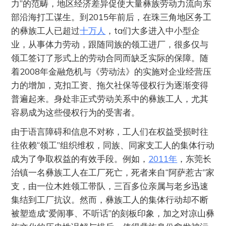
力”的范畴，地区经济差异促使大量彝族劳动力流向东
部沿海打工谋生。到2015年前后，在珠三角地区务工
的彝族工人已超过
十万人
，ta们大多进入中小型企
业，从事体力劳动，跟随同族的领工进厂，很多仅与
领工签订了形式上的劳动合同而缺乏实际的保障。随
着2008年金融危机与《劳动法》的实施对企业经营压
力的增加，克扣工资、拖欠社保等侵权行为逐渐变得
普遍起来。身处非正式劳动关系中的彝族工人，尤其
容易成为这些侵权行为的受害者。
由于语言障碍和信息不对称，工人们在权益受损时往
往依赖“领工”组织维权，同族、同家支工人的集体行动
成为了争取权益的有效手段。例如，
2011年
，东莞长
治镇一名彝族工人在工厂死亡，死者来自“阿萨惹古”家
支，由一位木姓领工带队，三百多位亲属与老乡迅速
集结到工厂抗议。然而，彝族工人的集体行动却不断
被塑造成“爱闹事、不听话”的刻板印象，加之对凉山彝