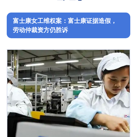
富士康女工维权案：富士康证据造假，
劳动仲裁资方仍胜诉