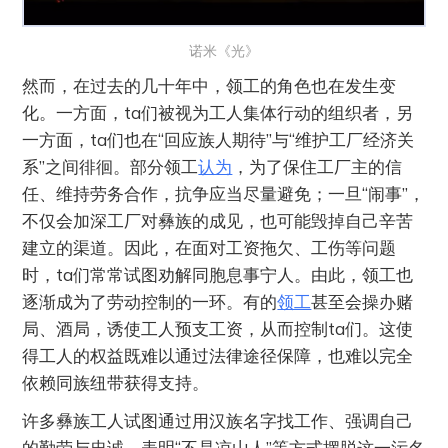
诺米《光》
然而，在过去的几十年中，领工的角色也在发生变
化。一方面，ta们被视为工人集体行动的组织者，另
一方面，ta们也在“回应族人期待”与“维护工厂经济关
系”之间徘徊。部分领工
认为
，为了保住工厂主的信
任、维持劳务合作，抗争应当尽量避免；一旦“闹事”，
不仅会加深工厂对彝族的成见，也可能毁掉自己辛苦
建立的渠道。因此，在面对工资拖欠、工伤等问题
时，ta们常常试图劝解同胞息事宁人。由此，领工也
逐渐成为了劳动控制的一环。有的
领工
甚至会操办赌
局、酒局，诱使工人预支工资，从而控制ta们。这使
得工人的权益既难以通过法律途径保障，也难以完全
依赖同族纽带获得支持。
许多彝族工人试图通过用汉族名字找工作、强调自己
的勤劳与忠诚、表明“不是凉山人”等方式摆脱这一污名