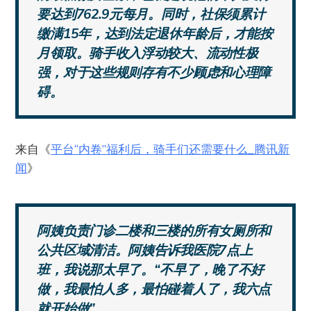
要达到762.9元每月。同时，社保须累计
缴满15年，达到法定退休年龄后，才能按
月领取。骑手收入浮动较大、流动性极
强，对于这些规则存有不少顾虑和心理障
碍。
来自《
平台“内卷”福利后，骑手们还需要什么_腾讯新
闻
》
阿姨负责门诊二楼和三楼的所有女厕所和
公共区域清洁。阿姨告诉我医院7点上
班，我说那太早了。“不早了，晚了不好
做，我最怕人多，最怕碰着人了，我六点
就开始做”。