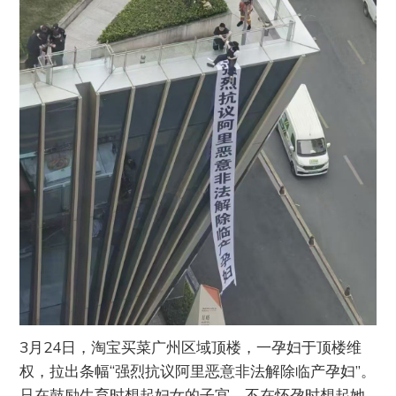
3月24日，淘宝买菜广州区域顶楼，一孕妇于顶楼维
权，拉出条幅“强烈抗议阿里恶意非法解除临产孕妇”。
只在鼓励生育时想起妇女的子宫，不在怀孕时想起她