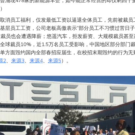
曾涌现478家的新能源车企，如今能正常经营的却仅剩四十
）
取消员工福利，仅发最低工资以逼退全体员工，先前被裁员
基层员工工资，公司老板高傲表示“部分员工不习惯过苦日子
被裁员也会遭遇降薪；悠遥汽车，拒发薪资、大规模裁员甚至
全球裁员10%，近1.5万名员工受影响，中国地区部分部门裁
单方面毁约国内全部春招应届生，在校招末期毁约的行为无
源2
、
来源3
、
来源4
、
来源5
）。