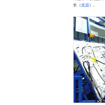
长（
来源
）。