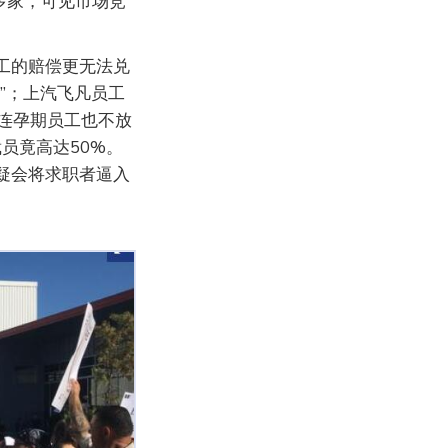
多家，可见市场竞
工的赔偿更无法兑
”；上汽飞凡员工
连孕期员工也不放
员竟高达50%。
疑会将求职者逼入