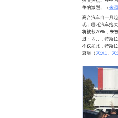
投资热点。在中国
争的激烈。（
来源
高合汽车自一月起
现；哪吒汽车拖欠
将被裁70%，未
过；四月，特斯拉
不仅如此，特斯拉
窘境（
来源1
、
来