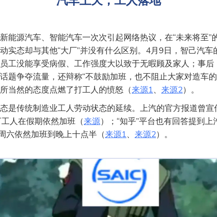
新能源汽车、智能汽车一次次引起网络热议，在“未来将至”
动实态却与其他“大厂”并没有什么区别。4月9日，智己汽车
员工没能享受病假、工作强度大以致于无暇顾及家人；事后
话题争夺流量，还辩称“不鼓励加班，也不阻止大家对造车的
所当然的态度点燃了打工人的愤怒（
来源1
、
来源2
）。
态是传统制造业工人劳动状态的延续。上汽的官方报道曾宣
万工人在假期依然加班（
来源
）；“知乎”平台也有回答提到上
、周六依然加班到晚上十点半（
来源1
、
来源2
）。