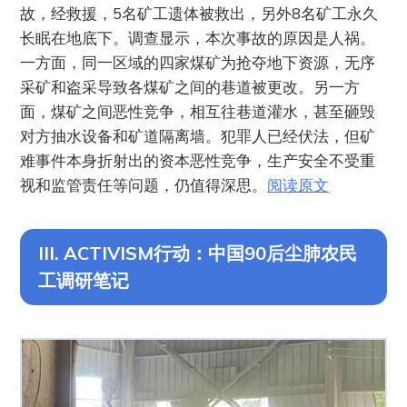
故，经救援，5名矿工遗体被救出，另外8名矿工永久
长眠在地底下。调查显示，本次事故的原因是人祸。
一方面，同一区域的四家煤矿为抢夺地下资源，无序
采矿和盗采导致各煤矿之间的巷道被更改。另一方
面，煤矿之间恶性竞争，相互往巷道灌水，甚至砸毁
对方抽水设备和矿道隔离墙。犯罪人已经伏法，但矿
难事件本身折射出的资本恶性竞争，生产安全不受重
视和监管责任等问题，仍值得深思。
阅读原文
III. ACTIVISM行动：中国90后尘肺农民
工调研笔记