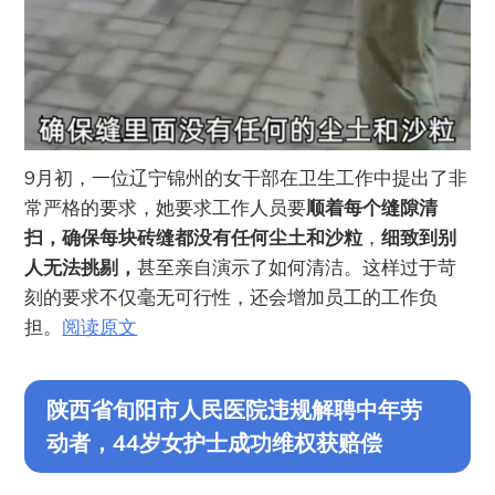
9月初，一位辽宁锦州的女干部在卫生工作中提出了非
常严格的要求，她要求工作人员要
顺着每个缝隙清
扫，确保每块砖缝都没有任何尘土和沙粒
，
细致到别
人无法挑剔，
甚至亲自演示了如何清洁。这样过于苛
刻的要求不仅毫无可行性，还会增加员工的工作负
担。
阅读原文
陕西省旬阳市人民医院违规解聘中年劳
动者，44岁女护士成功维权获赔偿