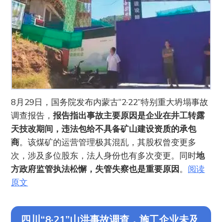
8月29日，国务院发布内蒙古“2·22”特别重大坍塌事故
调查报告，
报告指出事故主要原因是企业在井工转露
天技改期间，违法包给不具备矿山建设资质的承包
商
。该煤矿的运营管理极其混乱，其股权曾变更多
次，涉及多位股东，法人身份也有多次变更。同时
地
方政府监管执法松懈，失管失察也是重要原因
。
阅读
原文
四川“8·21”山洪事故调查，施工企业未及