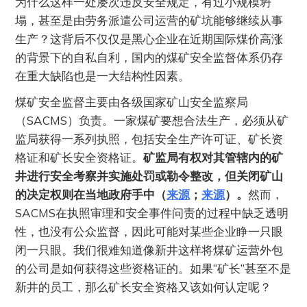
为什么这样一处屡次违反安全规定，有过小规模坍
塌，甚至是由劳务派遣公司运营的矿坑能够继续从事
生产？这背后不仅仅是黑心企业在近期国际煤价高涨
的背景下的自私自利，国内的煤矿安全监督体系仍存
在重大缺陷也是一大结构性因素。
煤矿安全监督主要由各级国家矿山安全监察局
（SACMS）负责。一家煤矿要想合法生产，必须从矿
监局获得一系列执照，包括安全生产许可证、矿长资
格证和矿长安全资格证。
矿监局有权对其管辖内的矿
井进行安全考察并实施处罚或勒令整改，但关闭矿山
的决定权则在当地政府手中（
来源
；
来源
）。
然而，
SACMS在执照审理和安全事件问责的过程中缺乏透明
性，也没有公众监督，因此可能对某些企业睁一只眼
闭一只眼。我们很难知道像新井这样将煤矿运营外包
的公司是如何获得这些资格证的。如果“矿长”甚至不是
新井的员工，那么矿长安全资格又该如何认定呢？