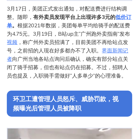
3月17日，美团正式发出通知，对配送费进行结构调
整。随即，
有外卖员发现平台上出现许多3元的
低价订
单
。
根据2021年数据，美团每单平均给骑手的配送费
为4.75元。3月19日，B站up主“广州跑外卖指南”发布
视频
，称广州外卖员招满了，目前美团不再给站点发
号，之前招的人现在好多都办不了入职。
界面新闻记
者
向广州当地各站点询问后确认，确实有部分站点关
闭了骑手招募，但也有站点仍在招募。不过，招聘人
员也提及，入职骑手需做好“人多单少”的心理准备。
环卫工遭管理人员怒斥、威胁罚款，视
频曝光后管理人员被降职