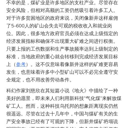
不幸的是，煤矿业是许多地区的支柱产业。尽管存在
安全风险，但相对高额的工资仍然吸引着许多工人。
对于许多贫困地区的政府来说，关闭像新井这样雇佣
了5-600人的矿山会失去可观的税收收入和就业岗
位。因此，很多地方政府官员必须在达成上级指定的
经济发展指标和确保不出现重大矿难之间进行权衡。
只要上报的工伤数据和生产事故频率达到上级制定的
标准，当地政府的重心就会转移到完成经济发展目标
上（
参考
）。这不仅意味着像新井这样的矿难更容易
发生，也意味着许多中小型矿山可以不必完全遵守安
全规定，也不用改善劳动条件。
科幻作家刘慈欣在其短篇小说《地火》中描绘了一种
美好的愿景，即未来人们利用新科技“气化煤”来解放煤
矿工人。然而，这种科技乌托邦的想象距离现实仍然
很遥远。尽管在过去十几年中，中国与煤矿有关的生
产安全事故已经有了可观的下降，但新井煤矿坍塌说