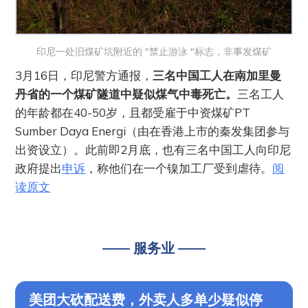
印尼一处旧煤矿坑附近的 "禁止游泳 "标志，非事发煤矿
3月16日，印尼警方通报，
三名中国工人在南加里曼
丹省的一个煤矿隧道中疑似煤气中毒死亡。
三名工人
的年龄都在40-50岁，且都受雇于中资煤矿PT
Sumber Daya Energi（由在香港上市的秦发集团参与
出资设立）。此前即2月底，也有三名中国工人向印尼
政府提出
申诉
，称他们在一个镍加工厂受到虐待。
阅
读原文
—— 服务业 ——
美团大砍配送费，外卖人多单少疑似停