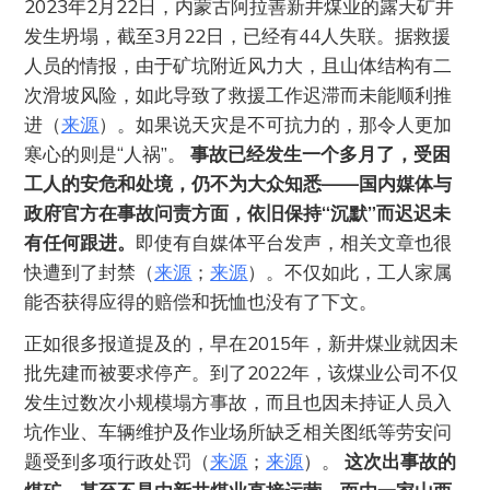
2023年2月22日，内蒙古阿拉善新井煤业的露天矿井
发生坍塌，截至3月22日，已经有44人失联。据救援
人员的情报，由于矿坑附近风力大，且山体结构有二
次滑坡风险，如此导致了救援工作迟滞而未能顺利推
进（
来源
）。如果说天灾是不可抗力的，那令人更加
寒心的则是“人祸”。
事故已经发生一个多月了，受困
工人的安危和处境，仍不为大众知悉——国内媒体与
政府官方在事故问责方面，依旧保持“沉默”而迟迟未
有任何跟进。
即使有自媒体平台发声，相关文章也很
快遭到了封禁（
来源
；
来源
）。不仅如此，工人家属
能否获得应得的赔偿和抚恤也没有了下文。
正如很多报道提及的，早在2015年，新井煤业就因未
批先建而被要求停产。到了2022年，该煤业公司不仅
发生过数次小规模塌方事故，而且也因未持证人员入
坑作业、车辆维护及作业场所缺乏相关图纸等劳安问
题受到多项行政处罚（
来源
；
来源
）。
这次出事故的