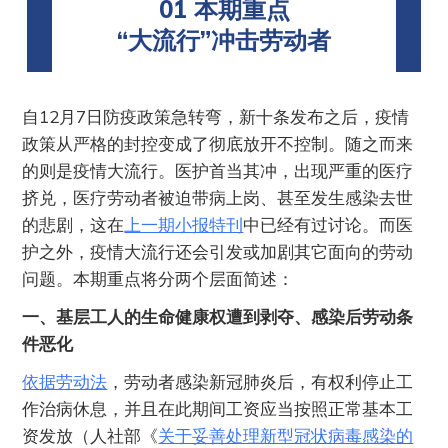
01 本期重点
“大流行”冲击劳动者
自12月7日防疫政策急转弯，新十条发布之后，疫情
政策从严格的封控变成了彻底放开不控制。随之而来
的则是疫情大流行。医护首当其冲，出现严重的医疗
挤兑，医疗劳动者被迫带病上岗、甚至发生感染去世
的悲剧，这在
上一期小报特刊
中已经有过讨论。而医
护之外，疫情大流行还会引发或加剧其它面向的劳动
问题。本期重点将分两个层面简述：
一、基层工人的生命健康权遭到剥夺、感染后劳动条
件恶化
依据劳动法
，劳动者感染新冠肺炎后，有权利停止工
作治病休息，并且在此期间工资应当按照正常基本工
资发放（人社部《
关于妥善处理新型冠状病毒感染的