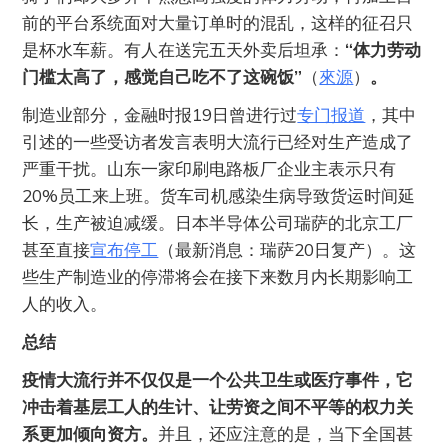
前的平台系统面对大量订单时的混乱，这样的征召只
是杯水车薪。有人在送完五天外卖后坦承：
“体力劳动
门槛太高了，感觉自己吃不了这碗饭”
（
來源
）
。
制造业部分，金融时报19日曾进行过
专门报道
，其中
引述的一些受访者发言表明大流行已经对生产造成了
严重干扰。山东一家印刷电路板厂企业主表示只有
20%员工来上班。货车司机感染生病导致货运时间延
长，生产被迫减缓。日本半导体公司瑞萨的北京工厂
甚至直接
宣布停工
（最新消息：瑞萨20日复产）。这
些生产制造业的停滞将会在接下来数月内长期影响工
人的收入。
总结
疫情大流行并不仅仅是一个公共卫生或医疗事件，它
冲击着基层工人的生计、让劳资之间不平等的权力关
系更加倾向资方。
并且，还应注意的是，当下全国甚